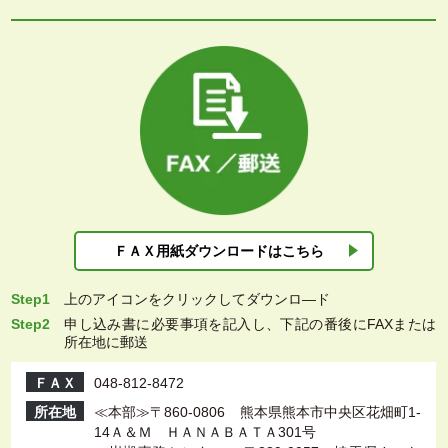
ＦＡＸ用紙ダウン
ロードはこちら
Step1
上
のアイコンをクリックしてダウンロ―ド
Step2
申し込み書に必要事項を記入し、下記の番後にFAXまたは
所在地に郵送
ＦＡＸ
048-812-8472
所在地
≪本部≫〒860-0806 熊本県熊本市中央区花畑町1-
14Ａ＆Ｍ ＨＡＮＡＢＡＴＡ301号