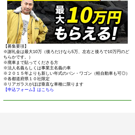
【募集要項】
※謝礼金は最大10万（後ろだけなら5万、左右と後ろで10万円のど
ちらかです。）
※廃車まで貼ってくださる方
※法人名義もしくは事業主名義の車
※２０１５年よりも新しい年式のバン・ワゴン（軽自動車も可◎）
※各都道府県１０社限定
※リアガラスがほぼ垂直な車種に限ります
【申込フォーム】はこちら