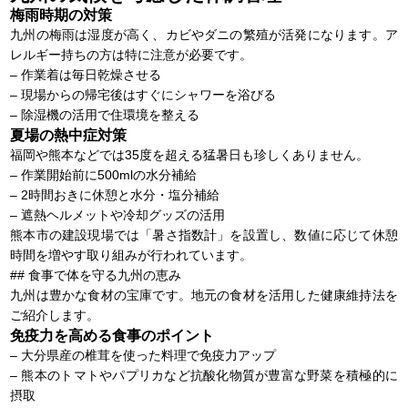
梅雨時期の対策
九州の梅雨は湿度が高く、カビやダニの繁殖が活発になります。ア
レルギー持ちの方は特に注意が必要です。
– 作業着は毎日乾燥させる
– 現場からの帰宅後はすぐにシャワーを浴びる
– 除湿機の活用で住環境を整える
夏場の熱中症対策
福岡や熊本などでは35度を超える猛暑日も珍しくありません。
– 作業開始前に500mlの水分補給
– 2時間おきに休憩と水分・塩分補給
– 遮熱ヘルメットや冷却グッズの活用
熊本市の建設現場では「暑さ指数計」を設置し、数値に応じて休憩
時間を増やす取り組みが行われています。
## 食事で体を守る九州の恵み
九州は豊かな食材の宝庫です。地元の食材を活用した健康維持法を
ご紹介します。
免疫力を高める食事のポイント
– 大分県産の椎茸を使った料理で免疫力アップ
– 熊本のトマトやパプリカなど抗酸化物質が豊富な野菜を積極的に
摂取