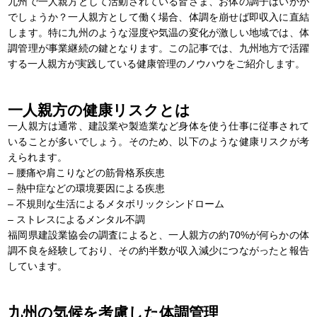
九州で一人親方として活動されている皆さま、お体の調子はいかが
でしょうか？一人親方として働く場合、体調を崩せば即収入に直結
します。特に九州のような湿度や気温の変化が激しい地域では、体
調管理が事業継続の鍵となります。この記事では、九州地方で活躍
する一人親方が実践している健康管理のノウハウをご紹介します。
一人親方の健康リスクとは
一人親方は通常、建設業や製造業など身体を使う仕事に従事されて
いることが多いでしょう。そのため、以下のような健康リスクが考
えられます。
– 腰痛や肩こりなどの筋骨格系疾患
– 熱中症などの環境要因による疾患
– 不規則な生活によるメタボリックシンドローム
– ストレスによるメンタル不調
福岡県建設業協会の調査によると、一人親方の約70%が何らかの体
調不良を経験しており、その約半数が収入減少につながったと報告
しています。
九州の気候を考慮した体調管理