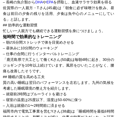
– 長崎の魚介類から
DHA
や
EPA
を摂取し、血液サラサラ効果を得る
佐賀県の一人親方・Tさん(45歳)は「朝食に必ず味噌汁を飲み、昼
食は前日の夕食の残りを活用、夕食は魚中心のメニューにしてい
る」と話します。
## 効率的な運動習慣
忙しい一人親方でも継続できる運動習慣を身につけましょう。
短時間で効果的なトレーニング
– 朝の5分間ストレッチで体を目覚めさせる
– 昼休みに10分間のウォーキング
– 仕事の合間に行うインターバルトレーニング
「鹿児島県で大工として働くKさん(50歳)は毎朝4時に起き、30分の
ジョギングを10年以上続けています。風邪をひいたことがなく、腰
痛も改善したそうです。
## 睡眠の質を高める工夫
質の高い睡眠は翌日のパフォーマンスを左右します。九州の気候を
考慮した睡眠環境の整え方を紹介します。
– 就寝前2時間はブルーライトを避ける
– 寝室の温度は25度以下、湿度は50-60%に保つ
– 入浴は就寝の1〜2時間前に済ませる
福岡市内で電気工事業を営むYさん(38歳)は「睡眠時間を最低6時間
確保することで、判断ミスが減り、仕事の効率が上がった」と証言