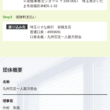
≪岩槻事務センター≫ 〒339-0057 埼玉県さいた
ま市岩槻区本町6-1-32
Step3
保険料支払い
振り込み先
埼玉りそな銀行 岩槻支店
普通口座：4993691
口座名義：九州労災一人親方部会
団体概要
名称
九州労災一人親方部会
理事長
中村 和美