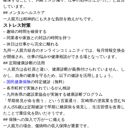
しています。
## メンタルヘルスケア
一人親方は精神的にも大きな負担を抱えがちです。
ストレス対策
– 趣味の時間を確保する
– 同業者や家族との対話の時間を持つ
– 休日は仕事から完全に離れる
九州一人親方組合のオンラインコミュニティでは、毎月情報交換会
が開催され、仕事の悩みや健康相談ができる場となっています。
## 定期健康診断の活用
一人親方は会社員と違い、健康診断が義務付けられていません。し
かし、自身の健康を守るため、以下の健診を活用しましょう。
–
国民健康保険
の特定健診（無料）
– 各市町村で実施されているがん検診
– 九州各県の建設業協会が実施する健康診断プログラム
「早期発見が命を救う」という言葉通り、宮崎県の塗装業を営むN
さん(55歳)は定期健診で早期に糖尿病を発見し、生活習慣を改善し
たことで重症化を防いだそうです。
## 保険への加入で万が一に備える
一人親方の場合、傷病時の収入保障が重要です。