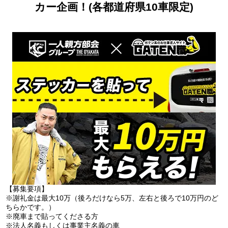
カー企画！(各都道府県10車限定)
【募集要項】
※謝礼金は最大10万（後ろだけなら5万、左右と後ろで10万円のど
ちらかです。）
※廃車まで貼ってくださる方
※法人名義もしくは事業主名義の車