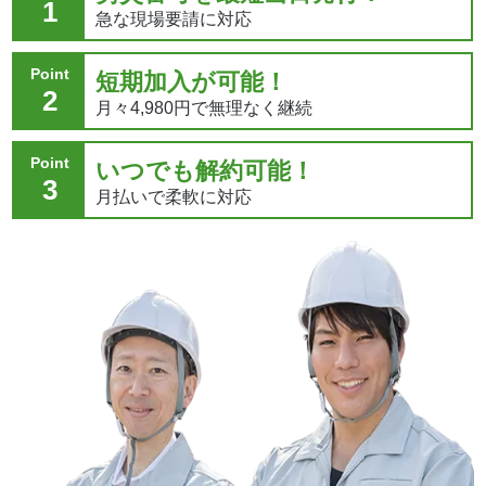
1
急な現場要請に対応
Point
短期加入が可能！
2
月々4,980円で無理なく継続
Point
いつでも解約可能！
3
月払いで柔軟に対応