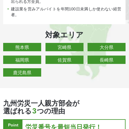
出られる方全員。
建設業を営みアルバイトを年間100日未満しか使わない経営
•
者。
対象エリア
熊本県
宮崎県
大分県
福岡県
佐賀県
長崎県
鹿児島県
九州労災一人親方部会が
3
選ばれる
つの理由
Point
労災番号を最短当日発行！