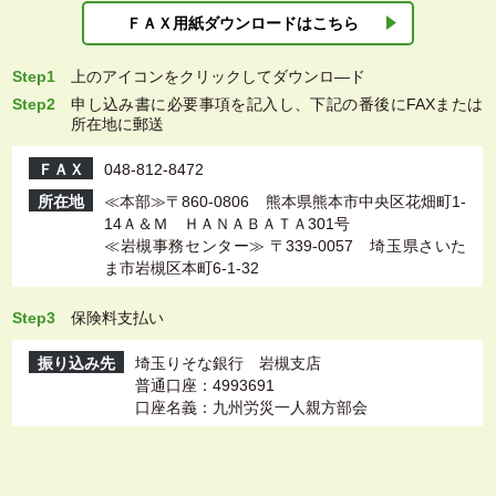
ＦＡＸ用紙ダウン
ロードはこちら
Step1
上
のアイコンをクリックしてダウンロ―ド
Step2
申し込み書に必要事項を記入し、下記の番後にFAXまたは
所在地に郵送
ＦＡＸ
048-812-8472
所在地
≪本部≫〒860-0806 熊本県熊本市中央区花畑町1-
14Ａ＆Ｍ ＨＡＮＡＢＡＴＡ301号
≪岩槻事務センター≫ 〒339-0057 埼玉県さいた
ま市岩槻区本町6-1-32
Step3
保険料支払い
振り込み先
埼玉りそな銀行 岩槻支店
普通口座：4993691
口座名義：九州労災一人親方部会