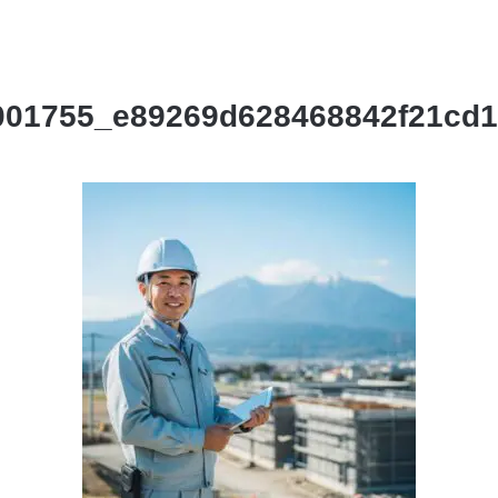
001755_e89269d628468842f21cd