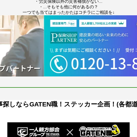
・労災保険以外の災害補償がない...
・...そもそも他に何があるの？
一つでも当てはまったかたはコチラにご相談を↓
探しならGATEN職！ステッカー企画！(各都道