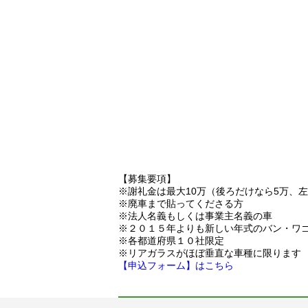
【募集要項】
※謝礼金は最大10万（後ろだけなら5万、
※廃車まで貼ってくださる方
※法人名義もしくは事業主名義の車
※２０１５年よりも新しい年式のバン・ワ
※各都道府県１０社限定
※リアガラスがほぼ垂直な車種に限ります
【申込フォーム】はこちら