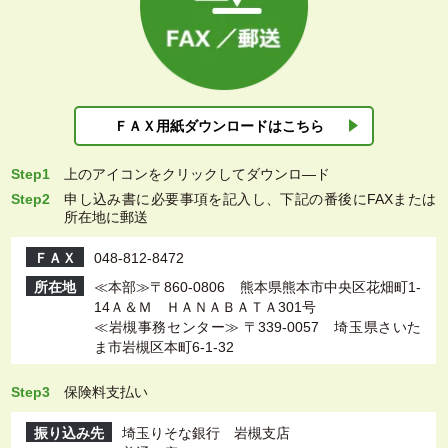
ＦＡＸ用紙ダウン
ロードはこちら
Step1
上
のアイコンをクリックしてダウンロ―ド
Step2
申し込み書に必要事項を記入し、下記の番後にFAXまたは
所在地に郵送
ＦＡＸ
048-812-8472
所在地
≪本部≫〒860-0806 熊本県熊本市中央区花畑町1-
14Ａ＆Ｍ ＨＡＮＡＢＡＴＡ301号
≪岩槻事務センター≫ 〒339-0057 埼玉県さいた
ま市岩槻区本町6-1-32
Step3
保険料支払い
振り込み先
埼玉りそな銀行 岩槻支店