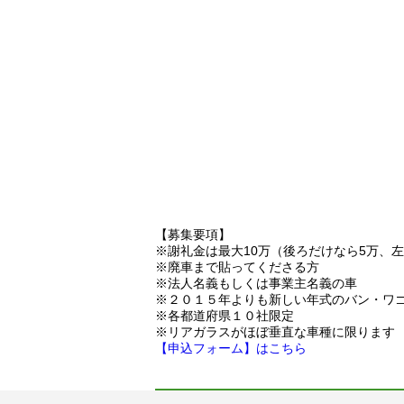
【募集要項】
※謝礼金は最大10万（後ろだけなら5万、
※廃車まで貼ってくださる方
※法人名義もしくは事業主名義の車
※２０１５年よりも新しい年式のバン・ワ
※各都道府県１０社限定
※リアガラスがほぼ垂直な車種に限ります
【申込フォーム】はこちら