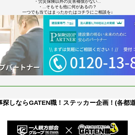
・労災保険以外の災害補償がない...
・...そもそも他に何があるの？
一つでも当てはまったかたはコチラにご相談を↓
探しならGATEN職！ステッカー企画！(各都道