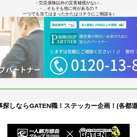
・労災保険以外の災害補償がない...
・...そもそも他に何があるの？
一つでも当てはまったかたはコチラにご相談を↓
探しならGATEN職！ステッカー企画！(各都道