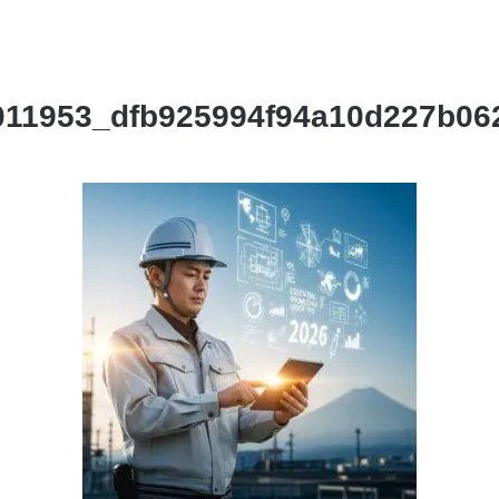
011953_dfb925994f94a10d227b06