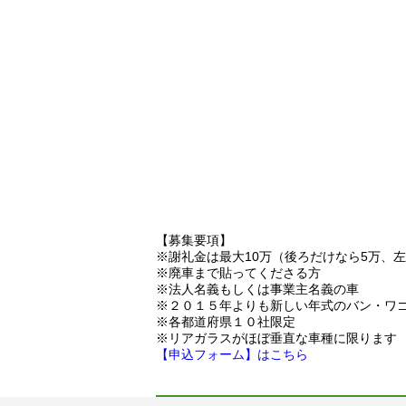
【募集要項】
※謝礼金は最大10万（後ろだけなら5万、
※廃車まで貼ってくださる方
※法人名義もしくは事業主名義の車
※２０１５年よりも新しい年式のバン・ワ
※各都道府県１０社限定
※リアガラスがほぼ垂直な車種に限ります
【申込フォーム】はこちら