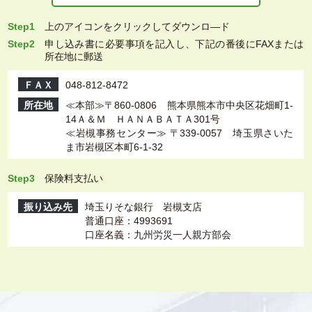
Step1
上
のアイコンをクリックしてダウンロ―ド
Step2
申し込み書に必要事項を記入し、下記の番後にFAXまたは
所在地に郵送
ＦＡＸ
048-812-8472
所在地
≪本部≫〒860-0806 熊本県熊本市中央区花畑町1-
14Ａ＆Ｍ ＨＡＮＡＢＡＴＡ301号
≪岩槻事務センター≫ 〒339-0057 埼玉県さいた
ま市岩槻区本町6-1-32
Step3
保険料支払い
振り込み先
埼玉りそな銀行 岩槻支店
普通口座：4993691
口座名義：九州労災一人親方部会