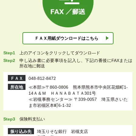
ＦＡＸ用紙ダウン
ロードはこちら
Step1
上
のアイコンをクリックしてダウンロ―ド
Step2
申し込み書に必要事項を記入し、下記の番後にFAXまたは
所在地に郵送
ＦＡＸ
048-812-8472
所在地
≪本部≫〒860-0806 熊本県熊本市中央区花畑町1-
14Ａ＆Ｍ ＨＡＮＡＢＡＴＡ301号
≪岩槻事務センター≫ 〒339-0057 埼玉県さいた
ま市岩槻区本町6-1-32
Step3
保険料支払い
振り込み先
埼玉りそな銀行 岩槻支店