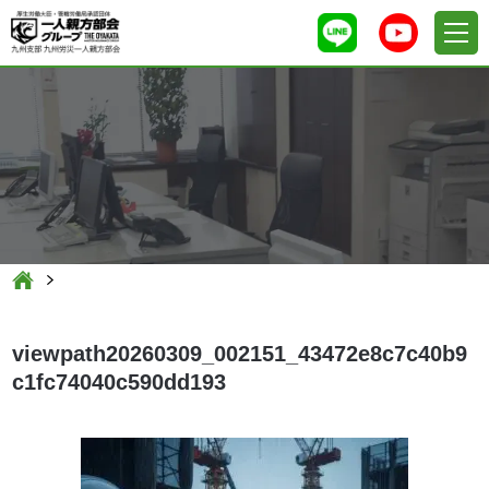
viewpath20260309_002151_43472e8c7c40b9
c1fc74040c590dd193