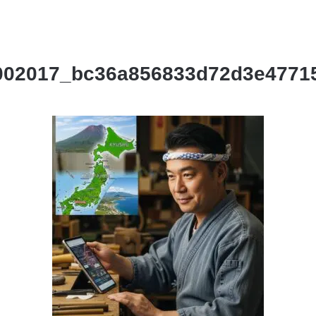
002017_bc36a856833d72d3e4771