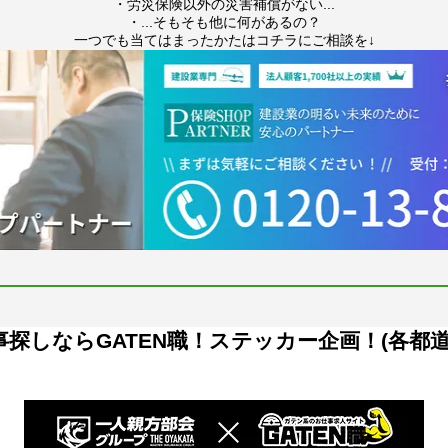
・労災保険以外の災害補償がない...
・...そもそも他に何があるの？
一つでも当てはまったかたはコチラにご相談を↓
探しならGATEN職！ステッカー企画！(各都道