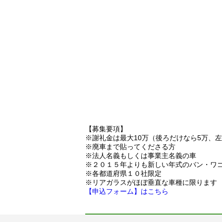
【募集要項】
※謝礼金は最大10万（後ろだけなら5万、
※廃車まで貼ってくださる方
※法人名義もしくは事業主名義の車
※２０１５年よりも新しい年式のバン・ワ
※各都道府県１０社限定
※リアガラスがほぼ垂直な車種に限ります
【申込フォーム】はこちら