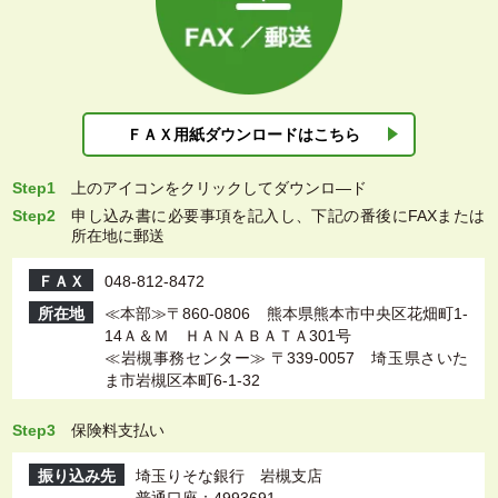
ＦＡＸ用紙ダウン
ロードはこちら
Step1
上
のアイコンをクリックしてダウンロ―ド
Step2
申し込み書に必要事項を記入し、下記の番後にFAXまたは
所在地に郵送
ＦＡＸ
048-812-8472
所在地
≪本部≫〒860-0806 熊本県熊本市中央区花畑町1-
14Ａ＆Ｍ ＨＡＮＡＢＡＴＡ301号
≪岩槻事務センター≫ 〒339-0057 埼玉県さいた
ま市岩槻区本町6-1-32
Step3
保険料支払い
振り込み先
埼玉りそな銀行 岩槻支店