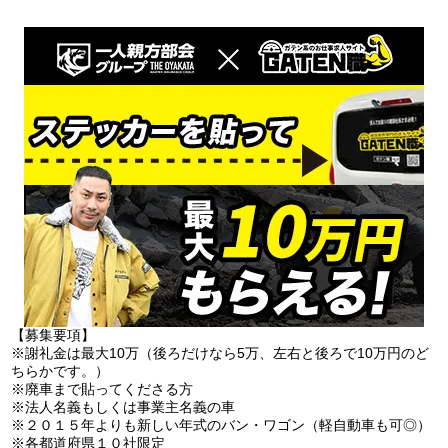
【募集要項】
※謝礼金は最大10万（後ろだけなら5万、左右と後ろで10万円のど
ちらかです。）
※廃車まで貼ってくださる方
※法人名義もしくは事業主名義の車
※２０１５年よりも新しい年式のバン・ワゴン（軽自動車も可◎）
※各都道府県１０社限定