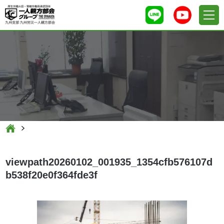
viewpath20260102_001935_1354cfb576107d
b538f20e0f364fde3f