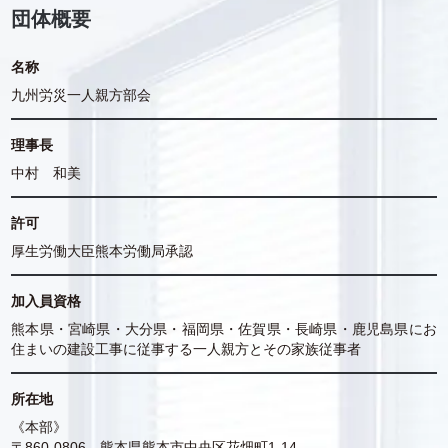
団体概要
名称
九州労災一人親方部会
理事長
中村 和美
許可
厚生労働大臣熊本労働局承認
加入員資格
熊本県・宮崎県・大分県・福岡県・佐賀県・長崎県・鹿児島県にお
住まいの建設工事に従事する一人親方とその家族従事者
所在地
《本部》
〒860-0806 熊本県熊本市中央区花畑町1-14