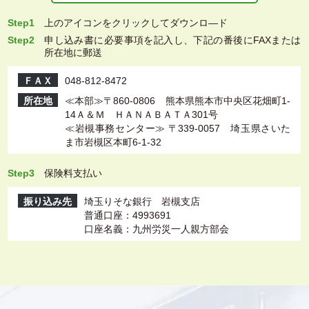
Step1
上
のアイコンをクリックしてダウンロ―ド
Step2
申し込み書に必要事項を記入し、下記の番後にFAXまたは
所在地に郵送
ＦＡＸ
048-812-8472
所在地
≪本部≫〒860-0806 熊本県熊本市中央区花畑町1-
14Ａ＆Ｍ ＨＡＮＡＢＡＴＡ301号
≪岩槻事務センター≫ 〒339-0057 埼玉県さいた
ま市岩槻区本町6-1-32
Step3
保険料支払い
振り込み先
埼玉りそな銀行 岩槻支店
普通口座：4993691
口座名義：九州労災一人親方部会