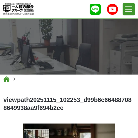
viewpath20251115_102253_d99b6c66488708
8649938aa9f694b2ce