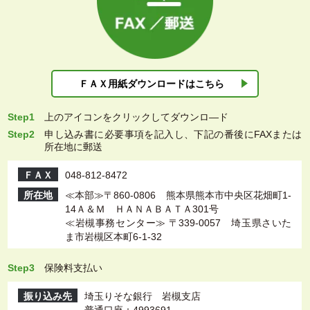
ＦＡＸ用紙ダウン
ロードはこちら
Step1
上
のアイコンをクリックしてダウンロ―ド
Step2
申し込み書に必要事項を記入し、下記の番後にFAXまたは
所在地に郵送
ＦＡＸ
048-812-8472
所在地
≪本部≫〒860-0806 熊本県熊本市中央区花畑町1-
14Ａ＆Ｍ ＨＡＮＡＢＡＴＡ301号
≪岩槻事務センター≫ 〒339-0057 埼玉県さいた
ま市岩槻区本町6-1-32
Step3
保険料支払い
振り込み先
埼玉りそな銀行 岩槻支店