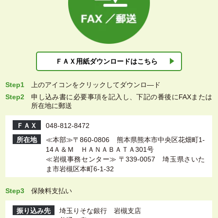
ＦＡＸ用紙ダウン
ロードはこちら
Step1
上
のアイコンをクリックしてダウンロ―ド
Step2
申し込み書に必要事項を記入し、下記の番後にFAXまたは
所在地に郵送
ＦＡＸ
048-812-8472
所在地
≪本部≫〒860-0806 熊本県熊本市中央区花畑町1-
14Ａ＆Ｍ ＨＡＮＡＢＡＴＡ301号
≪岩槻事務センター≫ 〒339-0057 埼玉県さいた
ま市岩槻区本町6-1-32
Step3
保険料支払い
振り込み先
埼玉りそな銀行 岩槻支店