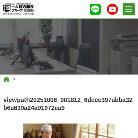
viewpath20251006_001812_6deee397abba32
b6a639a24a91972ea9