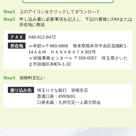
Step1
上
のアイコンをクリックしてダウンロ―ド
Step2
申し込み書に必要事項を記入し、下記の番後にFAXまたは
所在地に郵送
ＦＡＸ
048-812-8472
所在地
≪本部≫〒860-0806 熊本県熊本市中央区花畑町1-
14Ａ＆Ｍ ＨＡＮＡＢＡＴＡ301号
≪岩槻事務センター≫ 〒339-0057 埼玉県さいた
ま市岩槻区本町6-1-32
Step3
保険料支払い
振り込み先
埼玉りそな銀行 岩槻支店
普通口座：4993691
口座名義：九州労災一人親方部会