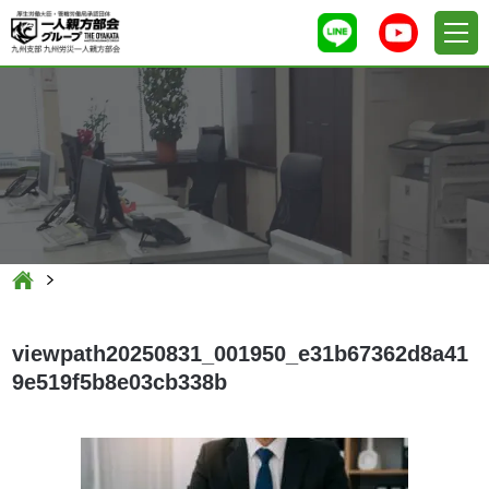
viewpath20250831_001950_e31b67362d8a41
9e519f5b8e03cb338b