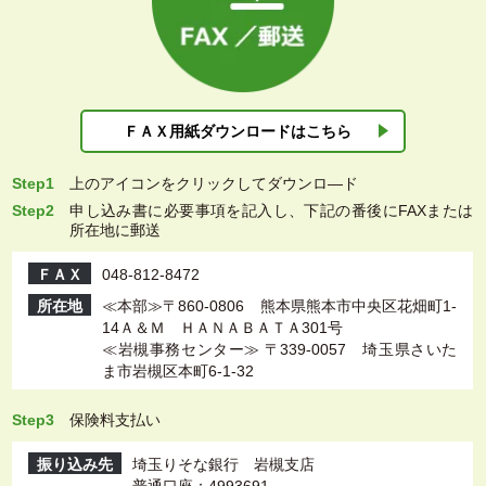
ＦＡＸ用紙ダウン
ロードはこちら
Step1
上
のアイコンをクリックしてダウンロ―ド
Step2
申し込み書に必要事項を記入し、下記の番後にFAXまたは
所在地に郵送
ＦＡＸ
048-812-8472
所在地
≪本部≫〒860-0806 熊本県熊本市中央区花畑町1-
14Ａ＆Ｍ ＨＡＮＡＢＡＴＡ301号
≪岩槻事務センター≫ 〒339-0057 埼玉県さいた
ま市岩槻区本町6-1-32
Step3
保険料支払い
振り込み先
埼玉りそな銀行 岩槻支店