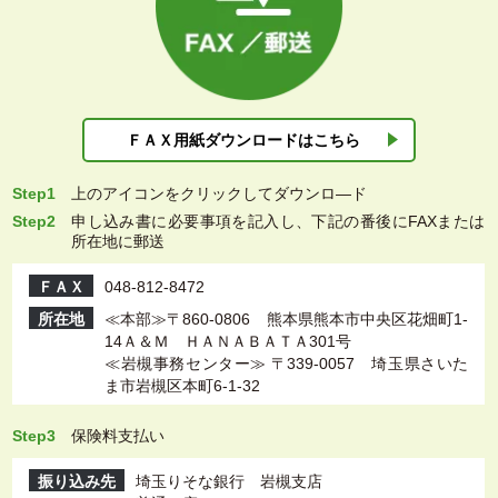
ＦＡＸ用紙ダウン
ロードはこちら
Step1
上
のアイコンをクリックしてダウンロ―ド
Step2
申し込み書に必要事項を記入し、下記の番後にFAXまたは
所在地に郵送
ＦＡＸ
048-812-8472
所在地
≪本部≫〒860-0806 熊本県熊本市中央区花畑町1-
14Ａ＆Ｍ ＨＡＮＡＢＡＴＡ301号
≪岩槻事務センター≫ 〒339-0057 埼玉県さいた
ま市岩槻区本町6-1-32
Step3
保険料支払い
振り込み先
埼玉りそな銀行 岩槻支店