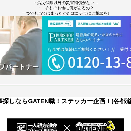
・労災保険以外の災害補償がない...
・...そもそも他に何があるの？
一つでも当てはまったかたはコチラにご相談を↓
探しならGATEN職！ステッカー企画！(各都道