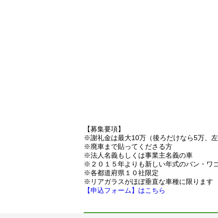
【募集要項】
※謝礼金は最大10万（後ろだけなら5万、
※廃車まで貼ってくださる方
※法人名義もしくは事業主名義の車
※２０１５年よりも新しい年式のバン・ワ
※各都道府県１０社限定
※リアガラスがほぼ垂直な車種に限ります
【申込フォーム】はこちら