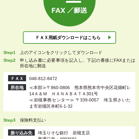
ＦＡＸ用紙ダウン
ロードはこちら
Step1
上
のアイコンをクリックしてダウンロ―ド
Step2
申し込み書に必要事項を記入し、下記の番後にFAXまたは
所在地に郵送
ＦＡＸ
048-812-8472
所在地
≪本部≫〒860-0806 熊本県熊本市中央区花畑町1-
14Ａ＆Ｍ ＨＡＮＡＢＡＴＡ301号
≪岩槻事務センター≫ 〒339-0057 埼玉県さいた
ま市岩槻区本町6-1-32
Step3
保険料支払い
振り込み先
埼玉りそな銀行 岩槻支店