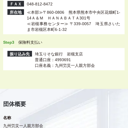
ＦＡＸ
048-812-8472
所在地
≪本部≫〒860-0806 熊本県熊本市中央区花畑町1-
14Ａ＆Ｍ ＨＡＮＡＢＡＴＡ301号
≪岩槻事務センター≫ 〒339-0057 埼玉県さいた
ま市岩槻区本町6-1-32
Step3
保険料支払い
振り込み先
埼玉りそな銀行 岩槻支店
普通口座：4993691
口座名義：九州労災一人親方部会
団体概要
名称
九州労災一人親方部会