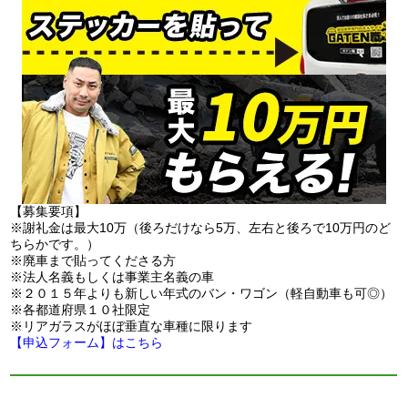
【募集要項】
※謝礼金は最大10万（後ろだけなら5万、左右と後ろで10万円のど
ちらかです。）
※廃車まで貼ってくださる方
※法人名義もしくは事業主名義の車
※２０１５年よりも新しい年式のバン・ワゴン（軽自動車も可◎）
※各都道府県１０社限定
※リアガラスがほぼ垂直な車種に限ります
【申込フォーム】はこちら