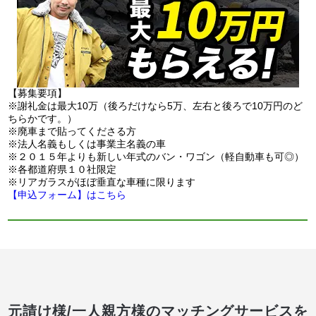
【募集要項】
※謝礼金は最大10万（後ろだけなら5万、左右と後ろで10万円のど
ちらかです。）
※廃車まで貼ってくださる方
※法人名義もしくは事業主名義の車
※２０１５年よりも新しい年式のバン・ワゴン（軽自動車も可◎）
※各都道府県１０社限定
※リアガラスがほぼ垂直な車種に限ります
【申込フォーム】はこちら
元請け様/一人親方様のマッチングサービスを