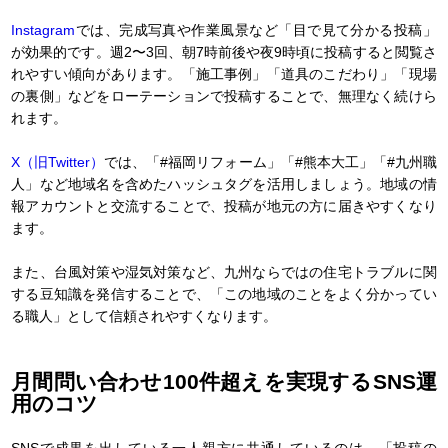
Instagram
では、完成写真や作業風景など「目で見て分かる投稿」
が効果的です。週2〜3回、朝7時前後や夜9時頃に投稿すると閲覧さ
れやすい傾向があります。「施工事例」「道具のこだわり」「現場
の裏側」などをローテーションで投稿することで、無理なく続けら
れます。
X（旧Twitter）
では、「#福岡リフォーム」「#熊本大工」「#九州職
人」など地域名を含めたハッシュタグを活用しましょう。地域の情
報アカウントと交流することで、投稿が地元の方に届きやすくなり
ます。
また、台風対策や湿気対策など、九州ならではの住宅トラブルに関
する豆知識を発信することで、「この地域のことをよく分かってい
る職人」として信頼されやすくなります。
月間問い合わせ100件超えを実現するSNS運
用のコツ
SNSで成果を出している一人親方に共通しているのは、「投稿の