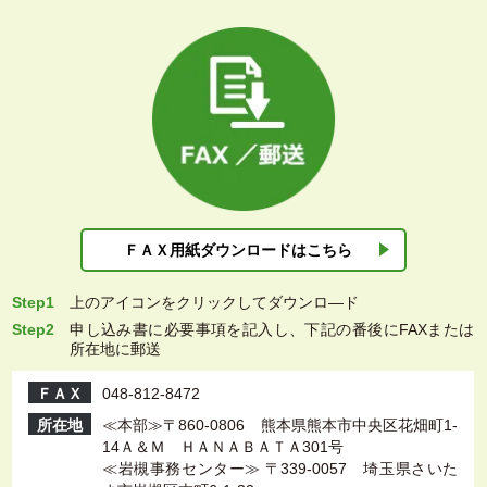
ＦＡＸ用紙ダウン
ロードはこちら
Step1
上
のアイコンをクリックしてダウンロ―ド
Step2
申し込み書に必要事項を記入し、下記の番後にFAXまたは
所在地に郵送
ＦＡＸ
048-812-8472
所在地
≪本部≫〒860-0806 熊本県熊本市中央区花畑町1-
14Ａ＆Ｍ ＨＡＮＡＢＡＴＡ301号
≪岩槻事務センター≫ 〒339-0057 埼玉県さいた