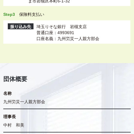
ま市岩槻区本町6-1-32
Step3
保険料支払い
振り込み先
埼玉りそな銀行 岩槻支店
普通口座：4993691
口座名義：九州労災一人親方部会
団体概要
名称
九州労災一人親方部会
理事長
中村 和美