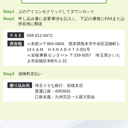
Step1
上
のアイコンをクリックしてダウンロ―ド
Step2
申し込み書に必要事項を記入し、下記の番後にFAXまたは
所在地に郵送
ＦＡＸ
048-812-8472
所在地
≪本部≫〒860-0806 熊本県熊本市中央区花畑町1-
14Ａ＆Ｍ ＨＡＮＡＢＡＴＡ301号
≪岩槻事務センター≫ 〒339-0057 埼玉県さいた
ま市岩槻区本町6-1-32
Step3
保険料支払い
振り込み先
埼玉りそな銀行 岩槻支店
普通口座：4993691
口座名義：九州労災一人親方部会