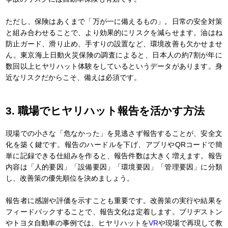
ただし、保険はあくまで「万が一に備えるもの」。日常の安全対策
と組み合わせることで、より効果的にリスクを減らせます。油はね
防止ガード、滑り止め、手すりの設置など、環境改善も欠かせませ
ん。東京海上日動火災保険の調査によると、日本人の約7割が年に
数回以上ヒヤリハット体験をしているというデータがあります。身
近なリスクだからこそ、備えは必須です。
3. 職場でヒヤリハット報告を活かす方法
現場での小さな「危なかった」を見逃さず報告することが、安全文
化を築く鍵です。報告のハードルを下げ、アプリやQRコードで簡
単に記録できる仕組みを作ると、報告件数は大きく増えます。報告
内容は「人的要因」「設備要因」「環境要因」「管理要因」に分類
し、改善策の優先順位を決めましょう。
報告者に感謝や評価を示すことも重要です。改善策の実行や結果を
フィードバックすることで、報告文化は定着します。ブリヂストン
やトヨタ自動車の事例では、ヒヤリハットを
VR
や現場で再現して教