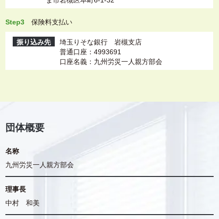
ま市岩槻区本町6-1-32
Step3
保険料支払い
振り込み先
埼玉りそな銀行 岩槻支店
普通口座：4993691
口座名義：九州労災一人親方部会
団体概要
名称
九州労災一人親方部会
理事長
中村 和美