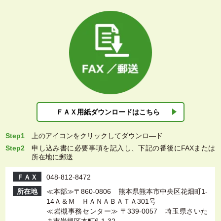
ＦＡＸ用紙ダウン
ロードはこちら
Step1
上
のアイコンをクリックしてダウンロ―ド
Step2
申し込み書に必要事項を記入し、下記の番後にFAXまたは
所在地に郵送
ＦＡＸ
048-812-8472
所在地
≪本部≫〒860-0806 熊本県熊本市中央区花畑町1-
14Ａ＆Ｍ ＨＡＮＡＢＡＴＡ301号
≪岩槻事務センター≫ 〒339-0057 埼玉県さいた