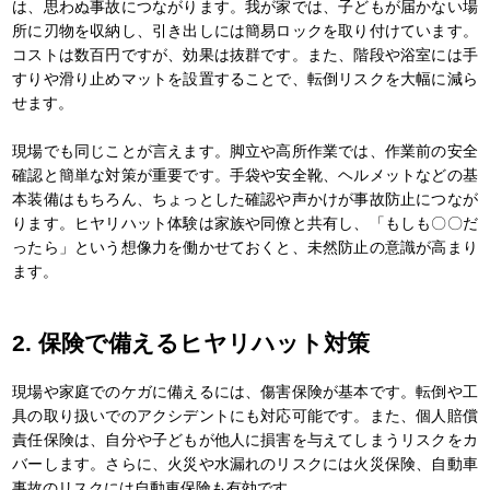
は、思わぬ事故につながります。我が家では、子どもが届かない場
所に刃物を収納し、引き出しには簡易ロックを取り付けています。
コストは数百円ですが、効果は抜群です。また、階段や浴室には手
すりや滑り止めマットを設置することで、転倒リスクを大幅に減ら
せます。
現場でも同じことが言えます。脚立や高所作業では、作業前の安全
確認と簡単な対策が重要です。手袋や安全靴、ヘルメットなどの基
本装備はもちろん、ちょっとした確認や声かけが事故防止につなが
ります。ヒヤリハット体験は家族や同僚と共有し、「もしも〇〇だ
ったら」という想像力を働かせておくと、未然防止の意識が高まり
ます。
2. 保険で備えるヒヤリハット対策
現場や家庭でのケガに備えるには、傷害保険が基本です。転倒や工
具の取り扱いでのアクシデントにも対応可能です。また、個人賠償
責任保険は、自分や子どもが他人に損害を与えてしまうリスクをカ
バーします。さらに、火災や水漏れのリスクには火災保険、自動車
事故のリスクには自動車保険も有効です。