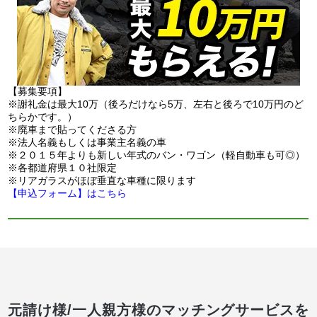
【募集要項】
※謝礼金は最大10万（後ろだけなら5万、左右と後ろで10万円のど
ちらかです。）
※廃車まで貼ってくださる方
※法人名義もしくは事業主名義の車
※２０１５年よりも新しい年式のバン・ワゴン（軽自動車も可◎）
※各都道府県１０社限定
※リアガラスがほぼ垂直な車種に限ります
【申込フォーム】はこちら
元請け様/一人親方様のマッチングサービスを