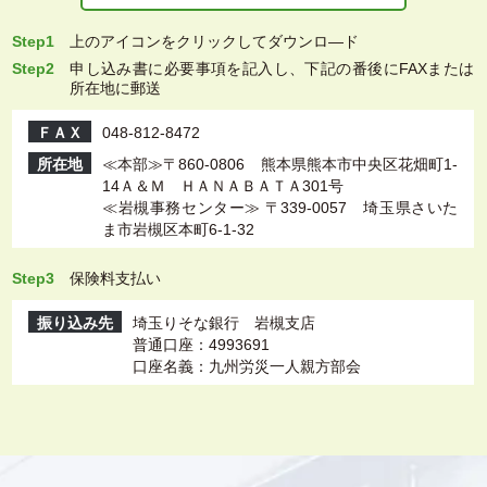
Step1
上
のアイコンをクリックしてダウンロ―ド
Step2
申し込み書に必要事項を記入し、下記の番後にFAXまたは
所在地に郵送
ＦＡＸ
048-812-8472
所在地
≪本部≫〒860-0806 熊本県熊本市中央区花畑町1-
14Ａ＆Ｍ ＨＡＮＡＢＡＴＡ301号
≪岩槻事務センター≫ 〒339-0057 埼玉県さいた
ま市岩槻区本町6-1-32
Step3
保険料支払い
振り込み先
埼玉りそな銀行 岩槻支店
普通口座：4993691
口座名義：九州労災一人親方部会