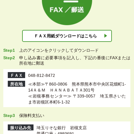
ＦＡＸ用紙ダウン
ロードはこちら
Step1
上
のアイコンをクリックしてダウンロ―ド
Step2
申し込み書に必要事項を記入し、下記の番後にFAXまたは
所在地に郵送
ＦＡＸ
048-812-8472
所在地
≪本部≫〒860-0806 熊本県熊本市中央区花畑町1-
14Ａ＆Ｍ ＨＡＮＡＢＡＴＡ301号
≪岩槻事務センター≫ 〒339-0057 埼玉県さいた
ま市岩槻区本町6-1-32
Step3
保険料支払い
振り込み先
埼玉りそな銀行 岩槻支店
普通口座：4993691