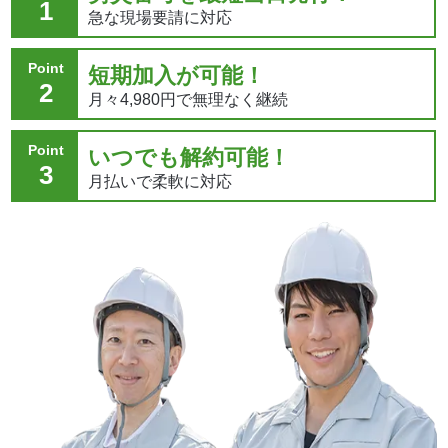
1
急な現場要請に対応
Point
短期加入が可能！
2
月々4,980円で無理なく継続
Point
いつでも解約可能！
3
月払いで柔軟に対応