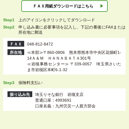
ＦＡＸ用紙ダウン
ロードはこちら
Step1
上
のアイコンをクリックしてダウンロ―ド
Step2
申し込み書に必要事項を記入し、下記の番後にFAXまたは
所在地に郵送
ＦＡＸ
048-812-8472
所在地
≪本部≫〒860-0806 熊本県熊本市中央区花畑町1-
14Ａ＆Ｍ ＨＡＮＡＢＡＴＡ301号
≪岩槻事務センター≫ 〒339-0057 埼玉県さいた
ま市岩槻区本町6-1-32
Step3
保険料支払い
振り込み先
埼玉りそな銀行 岩槻支店
普通口座：4993691
口座名義：九州労災一人親方部会