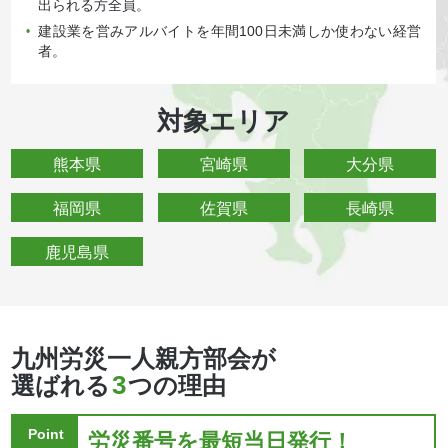
出られる方全員。
建設業を営みアルバイトを年間100日未満しか使わない経営
•
者。
対象エリア
熊本県
宮崎県
大分県
福岡県
佐賀県
長崎県
鹿児島県
九州労災一人親方部会が
3
選ばれる
つの理由
Point
労災番号を最短当日発行！